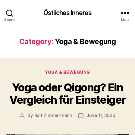
Östliches Inneres
Search
Menu
Category:
Yoga & Bewegung
Categories
YOGA & BEWEGUNG
Yoga oder Qigong? Ein
Vergleich für Einsteiger
By
Ralf Zimmermann
June 11, 2026
Post
Post
author
date